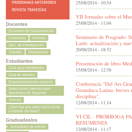
25/08/2014 - 10:54
PROGRAMAS ANTERIORES
REVISTA TRAVESÍAS
VII Jornadas sobre el Mu
25/08/2014 - 11:04
Docentes
Docentes del Departamento
Seminario de Posgrado: Si
Concursos
Gremios
Latín: actualización y nue
Secr. de Investigación
20/08/2014 - 18:52
Trámites
Reglamento
Estudiantes
Presentación de libro Me
Guía para estudiantes
15/08/2014 - 12:58
Guía de trámites
Empadronamiento alumnxs
Conferencia "Del Ars Gram
Gramática Latina: breves n
Selecciones internas para
Ayudantes de Segunda
disciplina".
Tutorías
12/08/2014 - 11:14
¿Qué hay que saber para iniciar
el trámite del título?
VI CIL - PRÓRROGA P
Graduadas/os
RESÚMENES
Actividades de interés
12/08/2014 - 11:17