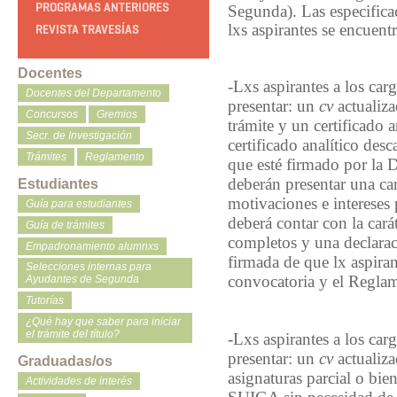
PROGRAMAS ANTERIORES
Segunda). Las especificac
lxs aspirantes se encuent
REVISTA TRAVESÍAS
Docentes
-Lxs aspirantes a los ca
Docentes del Departamento
presentar: un
cv
actualiza
Concursos
Gremios
trámite y un certificado a
Secr. de Investigación
certificado analítico de
Trámites
Reglamento
que esté firmado por la
deberán presentar una car
Estudiantes
motivaciones e intereses 
Guía para estudiantes
deberá contar con la cará
Guía de trámites
completos y una declarac
Empadronamiento alumnxs
firmada de que lx aspiran
Selecciones internas para
convocatoria y el Regla
Ayudantes de Segunda
Tutorías
¿Qué hay que saber para iniciar
el trámite del título?
-Lxs aspirantes a los ca
presentar: un
cv
actualiza
Graduadas/os
asignaturas parcial o bien
Actividades de interés