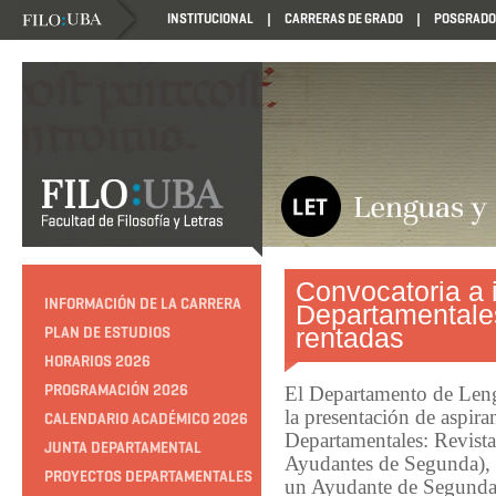
INSTITUCIONAL
CARRERAS DE GRADO
POSGRADO
Convocatoria a 
INFORMACIÓN DE LA CARRERA
Departamentale
rentadas
PLAN DE ESTUDIOS
HORARIOS 2026
PROGRAMACIÓN 2026
El Departamento de Leng
la presentación de aspiran
CALENDARIO ACADÉMICO 2026
Departamentales: Revist
JUNTA DEPARTAMENTAL
Ayudantes de Segunda), 
PROYECTOS DEPARTAMENTALES
un Ayudante de Segunda)