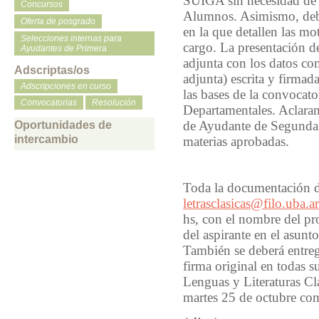
SUIGA sin necesidad de q
Concursos
Alumnos. Asimismo, debe
Oferta de posgrado
en la que detallen las mo
Selecciones internas para
cargo. La presentación de
Ayudantes de Primera
adjunta con los datos co
Adscriptas/os
adjunta) escrita y firmad
Adscripciones en curso
las bases de la convocat
Convocatorias
Resolución
Departamentales. Aclaram
de Ayudante de Segunda 
Oportunidades de
intercambio
materias aprobadas.
Toda la documentación d
letrasclasicas@filo.uba.ar
hs, con el nombre del pro
del aspirante en el asunt
También se deberá entre
firma original en todas 
Lenguas y Literaturas Clá
martes 25 de octubre c