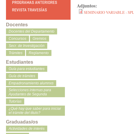
PROGRAMAS ANTERIORES
Adjuntos:
REVISTA TRAVESÍAS
SEMINARIO VARIABLE - SPL
Docentes
Docentes del Departamento
Concursos
Gremios
Secr. de Investigación
Trámites
Reglamento
Estudiantes
Guía para estudiantes
Guía de trámites
Empadronamiento alumnxs
Selecciones internas para
Ayudantes de Segunda
Tutorías
¿Qué hay que saber para iniciar
el trámite del título?
Graduadas/os
Actividades de interés