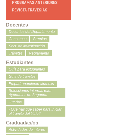
PROGRAMAS ANTERIORES
REVISTA TRAVESÍAS
Docentes
Docentes del Departamento
Concursos
Gremios
Secr. de Investigación
Trámites
Reglamento
Estudiantes
Guía para estudiantes
Guía de trámites
Empadronamiento alumnxs
Selecciones internas para
Ayudantes de Segunda
Tutorías
¿Qué hay que saber para iniciar
el trámite del título?
Graduadas/os
Actividades de interés