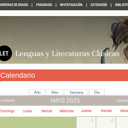
ARRERAS DE GRADO
POSGRADO
INVESTIGACIÓN
EXTENSIÓN
BIBLIOT
Calendario
Año
Mes
Semana
Día
MAYO 2025
« anterior
siguien
Jueves
Viernes
Sába
Domingo
Lunes
Martes
Miércoles
1
2