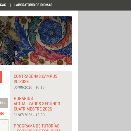
ECAS
LABORATORIO DE IDIOMAS
CONTRASEÑAS CAMPUS
2C 2026
05/08/2026 - 16:13
HORARIOS
te »
ACTUALIZADOS SEGUNDO
CUATRIMESTRE 2026
do
31/07/2026 - 12:20
3
PROGRAMA DE TUTORÍAS