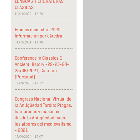
LENGUAS Y LITERATURAS
CLÁSICAS
10/03/2022 - 18:26
Finales diciembre 2020 -
Información por cátedra
04/02/2021 - 11:30
Conference in Classics &
Ancient History -22-23-24-
25/06/2021, Coimbra
(Portugal)
02/09/2020 - 12:12
Congreso Nacional Virtual de
la Antigüedad Tardía: Plagas,
hambrunas y masacres
desde la Antigüedad hasta
los albores del medievalismo
- 2021
02/09/2020 - 12:07